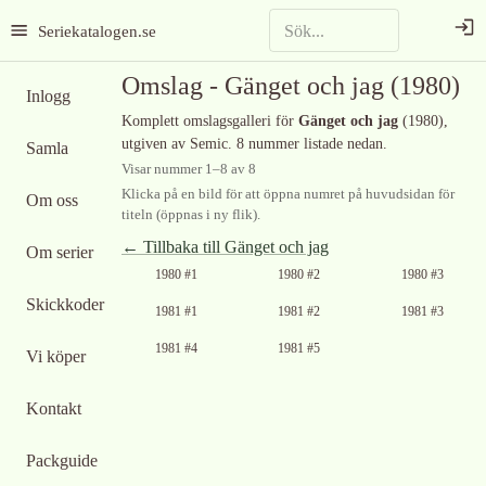
Seriekatalogen.se
Omslag -
Gänget och jag
(1980)
Inlogg
Komplett omslagsgalleri för
Gänget och jag
(1980)
,
utgiven av Semic
.
8 nummer listade nedan.
Samla
Visar nummer
1
–
8
av
8
Klicka på en bild för att öppna numret på huvudsidan för
Om oss
titeln (öppnas i ny flik).
← Tillbaka till
Gänget och jag
Om serier
1980 #1
1980 #2
1980 #3
Skickkoder
1981 #1
1981 #2
1981 #3
1981 #4
1981 #5
Vi köper
Kontakt
Packguide