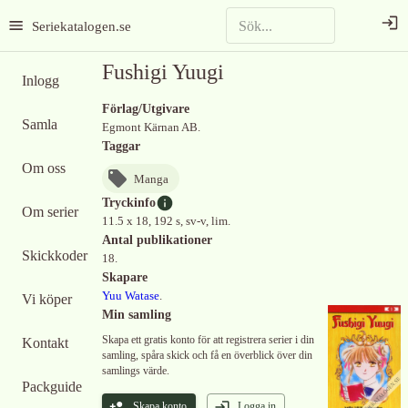
Seriekatalogen.se
Fushigi Yuugi
Inlogg
Förlag/Utgivare
Samla
Egmont Kärnan AB.
Taggar
Om oss
Manga
Tryckinfo
Om serier
11.5 x 18, 192 s, sv-v, lim.
Antal publikationer
Skickkoder
18.
Skapare
Yuu Watase
.
Vi köper
Min samling
Skapa ett gratis konto för att registrera serier i din
Kontakt
samling, spåra skick och få en överblick över din
samlings värde.
Packguide
Skapa konto
Logga in