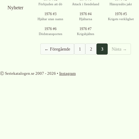
tillgänglig
Förbjuden att dö
Attack i fiendeland
Hänsynslös jakt
Nyheter
1976 #3
1976 #4
1976 #5
Hjältar utan namn
Hjältarna
Krigets verklighet
1976 #6
1976 #7
Dödstransporten
Krigshjälten
← Föregående
1
2
3
Nästa →
Ⓒ Seriekatalogen.se 2007 -
2026
•
Instagram