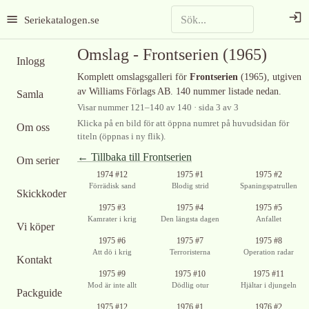
Seriekatalogen.se
Omslag -
Frontserien
(1965)
Inlogg
Komplett omslagsgalleri för
Frontserien
(1965)
, utgiven
av Williams Förlags AB
.
140 nummer listade nedan.
Samla
Visar nummer
121
–
140
av
140
· sida 3 av 3
Klicka på en bild för att öppna numret på huvudsidan för
Om oss
titeln (öppnas i ny flik).
← Tillbaka till
Frontserien
Om serier
Ingen bild
1974 #12
1975 #1
1975 #2
tillgänglig
Förrädisk sand
Blodig strid
Spaningspatrullen
Skickkoder
1975 #3
1975 #4
1975 #5
Kamrater i krig
Den längsta dagen
Anfallet
Vi köper
Ingen bild
1975 #6
1975 #7
1975 #8
tillgänglig
Att dö i krig
Terroristerna
Operation radar
Kontakt
1975 #9
1975 #10
1975 #11
Mod är inte allt
Dödlig otur
Hjältar i djungeln
Packguide
Ingen bild
1975 #12
1976 #1
1976 #2