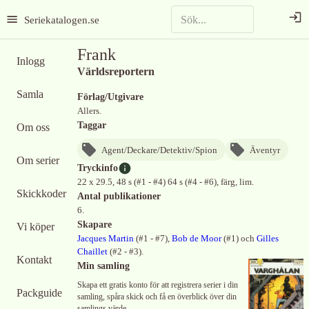
Seriekatalogen.se
Frank
Inlogg
Världsreportern
Samla
Förlag/Utgivare
Allers.
Taggar
Om oss
Agent/Deckare/Detektiv/Spion
Äventyr
Om serier
Tryckinfo
22 x 29.5, 48 s (#1 - #4) 64 s (#4 - #6), färg, lim.
Skickkoder
Antal publikationer
6.
Skapare
Vi köper
Jacques Martin
(
#1 - #7
)
,
Bob de Moor
(
#1
)
och
Gilles
Chaillet
(
#2 - #3
)
.
Kontakt
Min samling
Skapa ett gratis konto för att registrera serier i din
Packguide
samling, spåra skick och få en överblick över din
samlings värde.