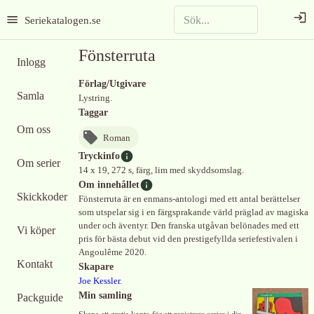
Seriekatalogen.se
Fönsterruta
Inlogg
Förlag/Utgivare
Samla
Lystring.
Taggar
Om oss
Roman
Tryckinfo
Om serier
14 x 19, 272 s, färg, lim med skyddsomslag.
Om innehållet
Skickkoder
Fönsterruta är en enmans-antologi med ett antal berättelser
som utspelar sig i en färgsprakande värld präglad av magiska
under och äventyr. Den franska utgåvan belönades med ett
Vi köper
pris för bästa debut vid den prestigefyllda seriefestivalen i
Angoulême 2020.
Kontakt
Skapare
Joe Kessler
.
Min samling
Packguide