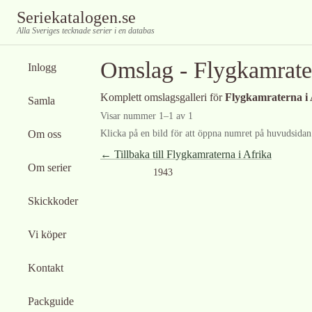
Seriekatalogen.se
Alla Sveriges tecknade serier i en databas
Omslag -
Flygkamrate
Inlogg
Komplett omslagsgalleri för
Flygkamraterna i 
Samla
Visar nummer
1
–
1
av
1
Om oss
Klicka på en bild för att öppna numret på huvudsidan f
← Tillbaka till
Flygkamraterna i Afrika
Om serier
1943
Skickkoder
Vi köper
Kontakt
Packguide