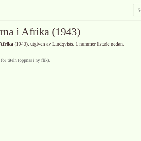
rna i Afrika
(1943)
Afrika
(1943)
, utgiven av Lindqvists
.
1 nummer listade nedan.
ör titeln (öppnas i ny flik).