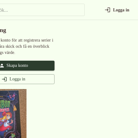
Logga in
ing
 konto för att registrera serier i
åra skick och få en överblick
gs värde.
Skapa konto
Logga in