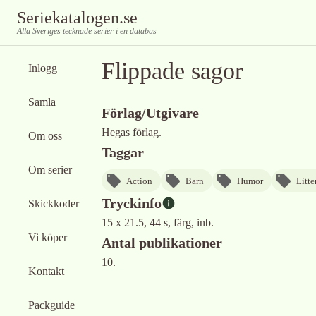
Seriekatalogen.se
Alla Sveriges tecknade serier i en databas
Flippade sagor
Inlogg
Samla
Förlag/Utgivare
Hegas förlag.
Om oss
Taggar
Om serier
Action
Barn
Humor
Litte
Tryckinfo
Skickkoder
15 x 21.5, 44 s, färg, inb.
Vi köper
Antal publikationer
10.
Kontakt
Packguide