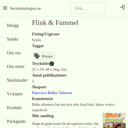
Seriekatalogen.se
Flink & Fummel
Inlogg
Förlag/Utgivare
Samla
Semic.
Taggar
Om oss
Humor
Tryckinfo
Om serier
21 x 29, 48 s, färg, lim.
Antal publikationer
Skickkoder
2.
Skapare
Francisco Ibáñez Talavera
.
Vi köper
Kommentar
Båda albumen har mycket ofta lösa blad, därav svåra i
Kontakt
toppskick.
Min samling
Packguide
Skapa ett gratis konto för att registrera serier i din