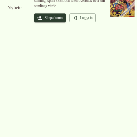
samling, spåra skick och få en överblick över din
samlings värde.
Nyheter
Skapa konto
Logga in