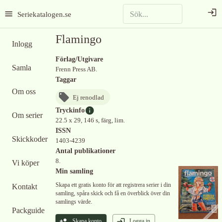
Seriekatalogen.se
Flamingo
Inlogg
Förlag/Utgivare
Samla
Frenn Press AB.
Taggar
Om oss
Ej renodlad
Tryckinfo
Om serier
22.5 x 29, 146 s, färg, lim.
ISSN
Skickkoder
1403-4239
Antal publikationer
8.
Vi köper
Min samling
Skapa ett gratis konto för att registrera serier i din
Kontakt
samling, spåra skick och få en överblick över din
samlings värde.
Packguide
Skapa konto
Logga in