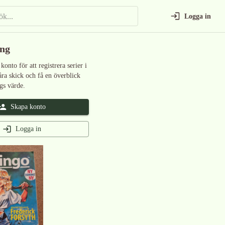
Logga in
ing
 konto för att registrera serier i
åra skick och få en överblick
gs värde.
Skapa konto
Logga in