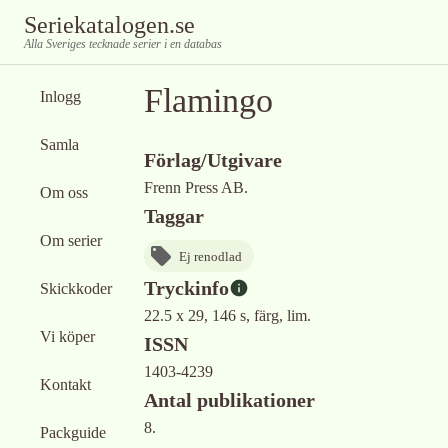
Seriekatalogen.se
Alla Sveriges tecknade serier i en databas
Flamingo
Inlogg
Samla
Förlag/Utgivare
Frenn Press AB.
Om oss
Taggar
Om serier
Ej renodlad
Tryckinfo
Skickkoder
22.5 x 29, 146 s, färg, lim.
Vi köper
ISSN
1403-4239
Kontakt
Antal publikationer
8.
Packguide