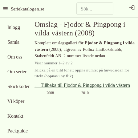
Seriekatalogen.se
Omslag -
Fjodor & Pingpong i
Inlogg
vilda västern
(2008)
Samla
Komplett omslagsgalleri för
Fjodor & Pingpong i vilda
västern
(2008)
, utgiven av Pollux Hästboksklubb,
Stabenfeldt AB
.
2 nummer listade nedan.
Om oss
Visar nummer
1
–
2
av
2
Klicka på en bild för att öppna numret på huvudsidan för
Om serier
titeln (öppnas i ny flik).
← Tillbaka till
Fjodor & Pingpong i vilda västern
Skickkoder
2008
2010
Vi köper
Kontakt
Packguide