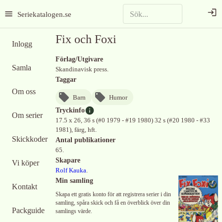
Seriekatalogen.se
Fix och Foxi
Inlogg
Förlag/Utgivare
Samla
Skandinavisk press.
Taggar
Om oss
Barn
Humor
Tryckinfo
Om serier
17.5 x 26, 36 s (#0 1979 - #19 1980) 32 s (#20 1980 - #33
1981), färg, hft.
Skickkoder
Antal publikationer
65.
Skapare
Vi köper
Rolf Kauka
.
Min samling
Kontakt
Skapa ett gratis konto för att registrera serier i din
samling, spåra skick och få en överblick över din
Packguide
samlings värde.