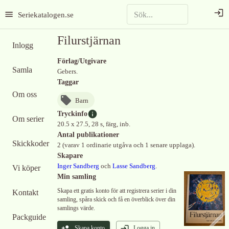
Seriekatalogen.se
Filurstjärnan
Inlogg
Förlag/Utgivare
Samla
Gebers.
Taggar
Om oss
Barn
Tryckinfo
Om serier
20.5 x 27.5, 28 s, färg, inb.
Antal publikationer
Skickkoder
2 (varav 1 ordinarie utgåva och 1 senare upplaga).
Skapare
Inger Sandberg
och
Lasse Sandberg
.
Vi köper
Min samling
Skapa ett gratis konto för att registrera serier i din
Kontakt
samling, spåra skick och få en överblick över din
samlings värde.
Packguide
Skapa konto
Logga in