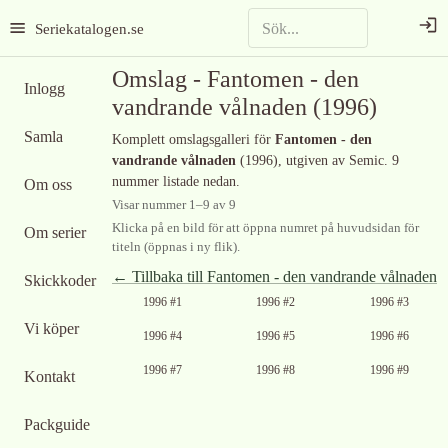
Seriekatalogen.se
Omslag -
Fantomen - den
Inlogg
vandrande vålnaden
(1996)
Samla
Komplett omslagsgalleri för
Fantomen - den
vandrande vålnaden
(1996)
, utgiven av Semic
.
9
nummer listade nedan.
Om oss
Visar nummer
1
–
9
av
9
Klicka på en bild för att öppna numret på huvudsidan för
Om serier
titeln (öppnas i ny flik).
← Tillbaka till
Fantomen - den vandrande vålnaden
Skickkoder
1996 #1
1996 #2
1996 #3
Vi köper
1996 #4
1996 #5
1996 #6
1996 #7
1996 #8
1996 #9
Kontakt
Packguide