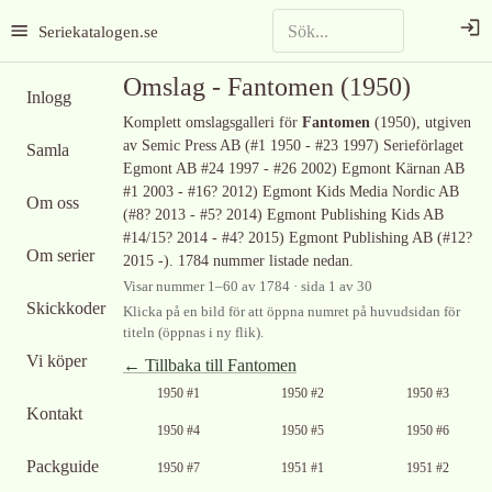
Seriekatalogen.se
Omslag -
Fantomen
(1950)
Inlogg
Komplett omslagsgalleri för
Fantomen
(1950)
, utgiven
av Semic Press AB (#1 1950 - #23 1997) Serieförlaget
Samla
Egmont AB #24 1997 - #26 2002) Egmont Kärnan AB
#1 2003 - #16? 2012) Egmont Kids Media Nordic AB
Om oss
(#8? 2013 - #5? 2014) Egmont Publishing Kids AB
#14/15? 2014 - #4? 2015) Egmont Publishing AB (#12?
Om serier
2015 -)
.
1784 nummer listade nedan.
Visar nummer
1
–
60
av
1784
· sida 1 av 30
Skickkoder
Klicka på en bild för att öppna numret på huvudsidan för
titeln (öppnas i ny flik).
Vi köper
← Tillbaka till
Fantomen
1950 #1
1950 #2
1950 #3
Kontakt
1950 #4
1950 #5
1950 #6
Packguide
1950 #7
1951 #1
1951 #2