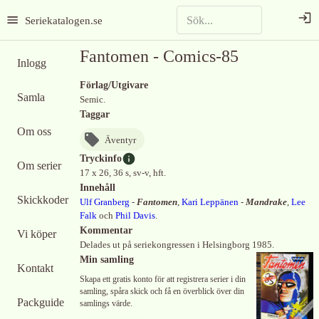
Seriekatalogen.se
Fantomen - Comics-85
Inlogg
Förlag/Utgivare
Samla
Semic.
Taggar
Om oss
Äventyr
Tryckinfo
Om serier
17 x 26, 36 s, sv-v, hft.
Innehåll
Skickkoder
Ulf Granberg
-
Fantomen
,
Kari Leppänen
-
Mandrake
,
Lee
Falk
och
Phil Davis
.
Kommentar
Vi köper
Delades ut på seriekongressen i Helsingborg 1985.
Min samling
Kontakt
Skapa ett gratis konto för att registrera serier i din
samling, spåra skick och få en överblick över din
Packguide
samlings värde.