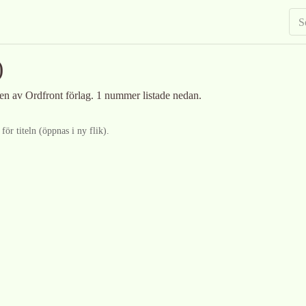
)
ven av Ordfront förlag
.
1 nummer listade nedan.
ör titeln (öppnas i ny flik).