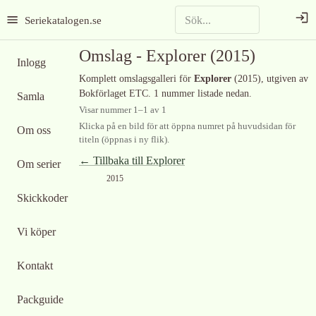
Seriekatalogen.se
Omslag -
Explorer
(2015)
Inlogg
Komplett omslagsgalleri för
Explorer
(2015)
, utgiven av
Bokförlaget ETC
.
1 nummer listade nedan.
Samla
Visar nummer
1
–
1
av
1
Klicka på en bild för att öppna numret på huvudsidan för
Om oss
titeln (öppnas i ny flik).
← Tillbaka till
Explorer
Om serier
2015
Skickkoder
Vi köper
Kontakt
Packguide