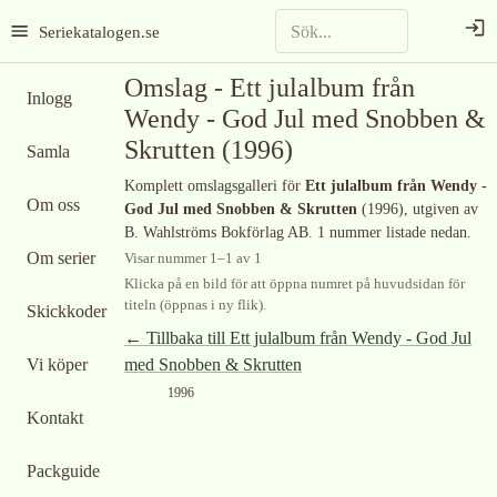
Seriekatalogen.se
Omslag -
Ett julalbum från
Inlogg
Wendy - God Jul med Snobben &
Skrutten
(1996)
Samla
Komplett omslagsgalleri för
Ett julalbum från Wendy -
Om oss
God Jul med Snobben & Skrutten
(1996)
, utgiven av
B. Wahlströms Bokförlag AB
.
1 nummer listade nedan.
Om serier
Visar nummer
1
–
1
av
1
Klicka på en bild för att öppna numret på huvudsidan för
titeln (öppnas i ny flik).
Skickkoder
← Tillbaka till
Ett julalbum från Wendy - God Jul
Vi köper
med Snobben & Skrutten
1996
Kontakt
Packguide