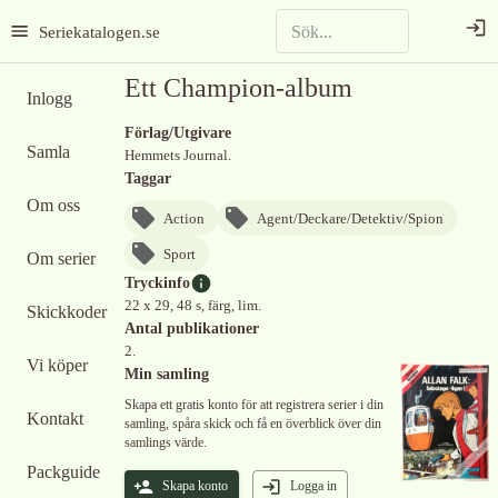
Seriekatalogen.se
Ett Champion-album
Inlogg
Förlag/Utgivare
Samla
Hemmets Journal.
Taggar
Om oss
Action
Agent/Deckare/Detektiv/Spion
Sport
Om serier
Tryckinfo
22 x 29, 48 s, färg, lim.
Skickkoder
Antal publikationer
2.
Vi köper
Min samling
Skapa ett gratis konto för att registrera serier i din
Kontakt
samling, spåra skick och få en överblick över din
samlings värde.
Packguide
Skapa konto
Logga in