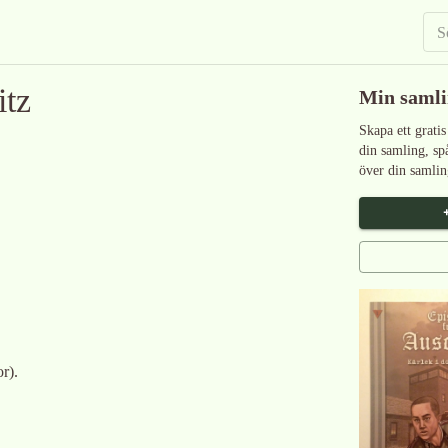
itz
Min saml
Skapa ett gratis
din samling, sp
över din samlin
r).