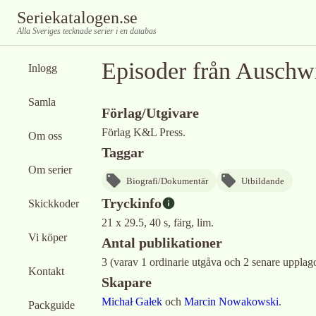
Seriekatalogen.se
Alla Sveriges tecknade serier i en databas
Episoder från Auschw
Inlogg
Samla
Förlag/Utgivare
Förlag K&L Press.
Om oss
Taggar
Om serier
Biografi/Dokumentär
Utbildande
Tryckinfo
Skickkoder
21 x 29.5, 40 s, färg, lim.
Vi köper
Antal publikationer
3 (varav 1 ordinarie utgåva och 2 senare upplago
Kontakt
Skapare
Michał Gałek
och
Marcin Nowakowski
.
Packguide