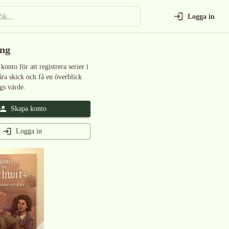
Logga in
ing
 konto för att registrera serier i
åra skick och få en överblick
gs värde.
Skapa konto
Logga in