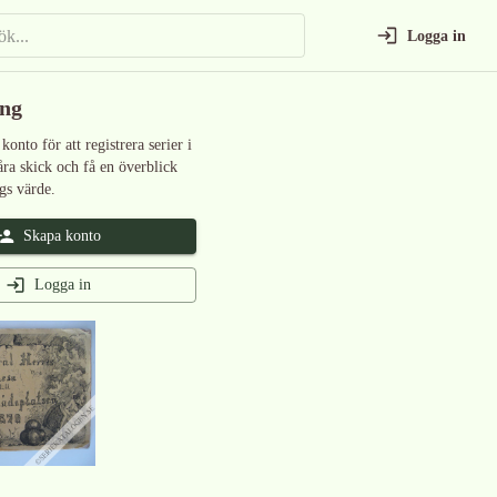
Logga in
ing
 konto för att registrera serier i
åra skick och få en överblick
gs värde.
Skapa konto
Logga in