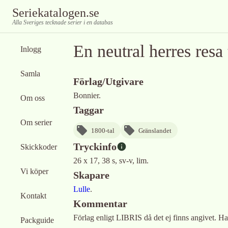
Seriekatalogen.se
Alla Sveriges tecknade serier i en databas
En neutral herres resa 
Inlogg
Samla
Förlag/Utgivare
Bonnier.
Om oss
Taggar
Om serier
1800-tal
Gränslandet
Tryckinfo
Skickkoder
26 x 17, 38 s, sv-v, lim.
Vi köper
Skapare
Lulle
.
Kontakt
Kommentar
Förlag enligt LIBRIS då det ej finns angivet. Har
Packguide