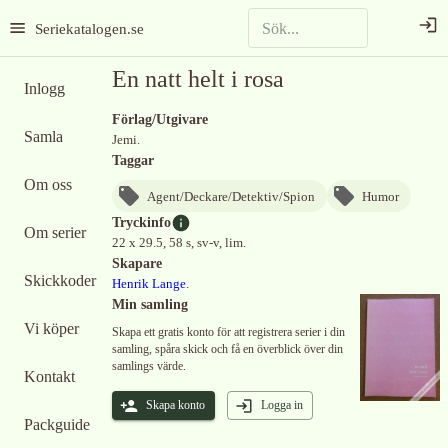
Seriekatalogen.se
En natt helt i rosa
Inlogg
Förlag/Utgivare
Samla
Jemi.
Taggar
Om oss
Agent/Deckare/Detektiv/Spion
Humor
Tryckinfo
Om serier
22 x 29.5, 58 s, sv-v, lim.
Skapare
Skickkoder
Henrik Lange
.
Min samling
Vi köper
Skapa ett gratis konto för att registrera serier i din
samling, spåra skick och få en överblick över din
samlings värde.
Kontakt
Skapa konto
Logga in
Packguide