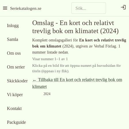
Seriekatalogen.se
Omslag -
En kort och relativt
Inlogg
trevlig bok om klimatet
(2024)
Samla
Komplett omslagsgalleri för
En kort och relativt trevlig
bok om klimatet
(2024)
, utgiven av Verbal Förlag
.
1
nummer listade nedan.
Om oss
Visar nummer
1
–
1
av
1
Klicka på en bild för att öppna numret på huvudsidan för
Om serier
titeln (öppnas i ny flik).
← Tillbaka till
En kort och relativt trevlig bok om
Skickkoder
klimatet
2024
Vi köper
Kontakt
Packguide