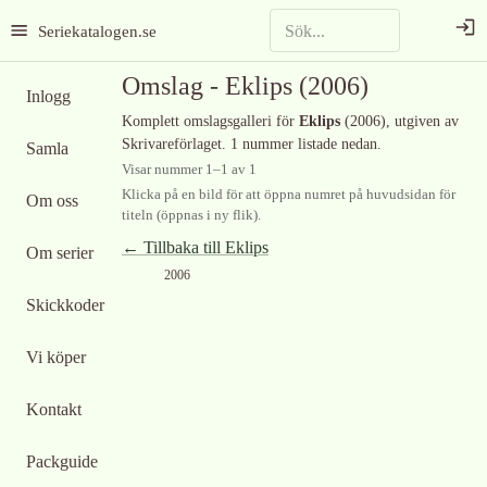
Seriekatalogen.se
Omslag -
Eklips
(2006)
Inlogg
Komplett omslagsgalleri för
Eklips
(2006)
, utgiven av
Skrivareförlaget
.
1 nummer listade nedan.
Samla
Visar nummer
1
–
1
av
1
Klicka på en bild för att öppna numret på huvudsidan för
Om oss
titeln (öppnas i ny flik).
← Tillbaka till
Eklips
Om serier
2006
Skickkoder
Vi köper
Kontakt
Packguide