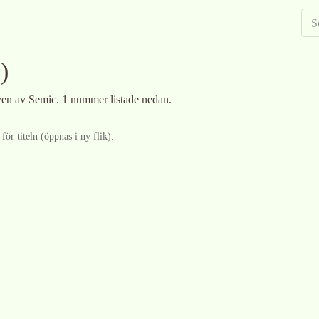
)
iven av Semic
.
1 nummer listade nedan.
ör titeln (öppnas i ny flik).