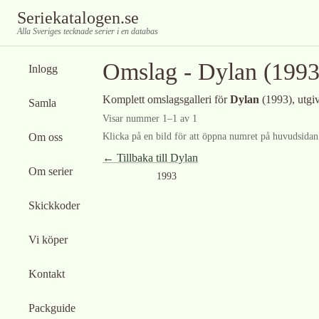
Seriekatalogen.se
Alla Sveriges tecknade serier i en databas
Omslag -
Dylan
(1993
Inlogg
Komplett omslagsgalleri för
Dylan
(1993)
, utg
Samla
Visar nummer
1
–
1
av
1
Om oss
Klicka på en bild för att öppna numret på huvudsidan f
← Tillbaka till
Dylan
Om serier
1993
Skickkoder
Vi köper
Kontakt
Packguide