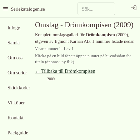
Seriekatalogen.se
Omslag -
Drömkompisen
(2009)
Inlogg
Komplett omslagsgalleri för
Drömkompisen
(2009)
,
utgiven av Egmont Kärnan AB
.
1 nummer listade nedan.
Samla
Visar nummer
1
–
1
av
1
Klicka på en bild för att öppna numret på huvudsidan för
Om oss
titeln (öppnas i ny flik).
← Tillbaka till
Drömkompisen
Om serier
2009
Skickkoder
Vi köper
Kontakt
Packguide