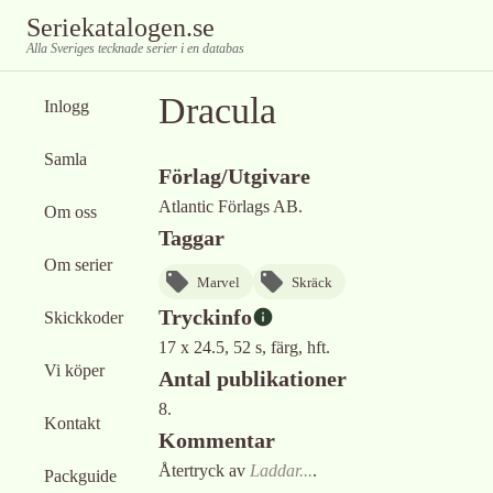
Seriekatalogen.se
Alla Sveriges tecknade serier i en databas
Dracula
Inlogg
Samla
Förlag/Utgivare
Atlantic Förlags AB.
Om oss
Taggar
Om serier
Marvel
Skräck
Tryckinfo
Skickkoder
17 x 24.5, 52 s, färg, hft.
Vi köper
Antal publikationer
8.
Kontakt
Kommentar
Återtryck av
Laddar...
.
Packguide