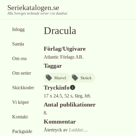
Seriekatalogen.se
Alla Sveriges tecknade serier i en databas
Dracula
Inlogg
Samla
Förlag/Utgivare
Atlantic Förlags AB.
Om oss
Taggar
Om serier
Marvel
Skräck
Tryckinfo
Skickkoder
17 x 24.5, 52 s, färg, hft.
Vi köper
Antal publikationer
8.
Kontakt
Kommentar
Återtryck av
Laddar...
.
Packguide