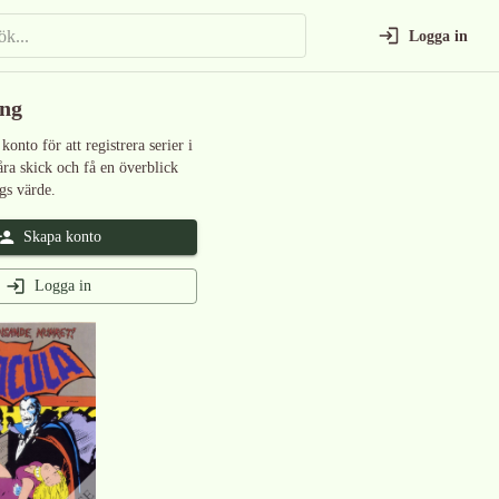
Logga in
ing
 konto för att registrera serier i
åra skick och få en överblick
gs värde.
Skapa konto
Logga in