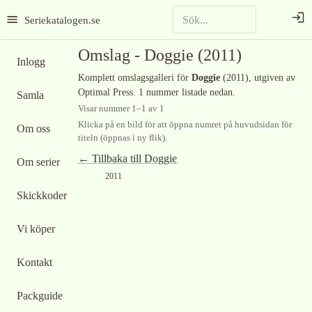
Seriekatalogen.se
Omslag -
Doggie
(2011)
Inlogg
Komplett omslagsgalleri för
Doggie
(2011)
, utgiven av
Optimal Press
.
1 nummer listade nedan.
Samla
Visar nummer
1
–
1
av
1
Klicka på en bild för att öppna numret på huvudsidan för
Om oss
titeln (öppnas i ny flik).
← Tillbaka till
Doggie
Om serier
2011
Skickkoder
Vi köper
Kontakt
Packguide