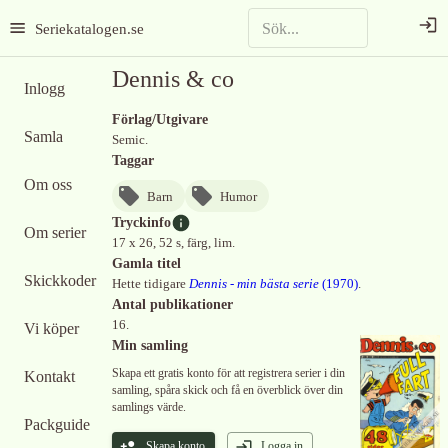
Seriekatalogen.se
Dennis & co
Inlogg
Förlag/Utgivare
Samla
Semic.
Taggar
Om oss
Barn
Humor
Tryckinfo
Om serier
17 x 26, 52 s, färg, lim.
Gamla titel
Skickkoder
Hette tidigare
Dennis - min bästa serie
(
1970
)
.
Antal publikationer
16.
Vi köper
Min samling
Skapa ett gratis konto för att registrera serier i din
Kontakt
samling, spåra skick och få en överblick över din
samlings värde.
Packguide
Skapa konto
Logga in