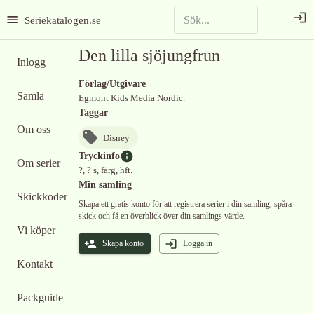
Seriekatalogen.se
Den lilla sjöjungfrun
Inlogg
Förlag/Utgivare
Samla
Egmont Kids Media Nordic.
Taggar
Om oss
Disney
Tryckinfo
Om serier
?, ? s, färg, hft.
Min samling
Skickkoder
Skapa ett gratis konto för att registrera serier i din samling, spåra
skick och få en överblick över din samlings värde.
Vi köper
Skapa konto
Logga in
Kontakt
Packguide