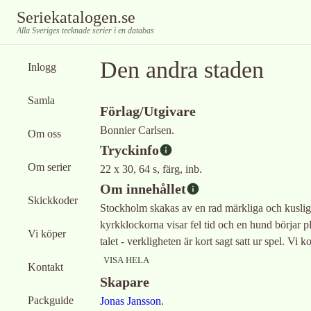
Seriekatalogen.se
Alla Sveriges tecknade serier i en databas
Den andra staden
Inlogg
Samla
Förlag/Utgivare
Bonnier Carlsen.
Om oss
Tryckinfo
Om serier
22 x 30, 64 s, färg, inb.
Om innehållet
Skickkoder
Stockholm skakas av en rad märkliga och kusliga
kyrkklockorna visar fel tid och en hund börjar plö
Vi köper
talet - verkligheten är kort sagt satt ur spel. Vi
VISA HELA
Kontakt
Skapare
Packguide
Jonas Jansson
.