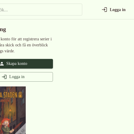
Logga in
ing
 konto för att registrera serier i
åra skick och få en överblick
gs värde.
Skapa konto
Logga in