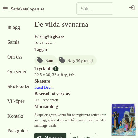
Seriekatalogen.se
De vilda svanarna
Inlogg
Förlag/Utgivare
Samla
Bokfabriken.
Taggar
Om oss
Barn
Saga/Mytologi
Tryckinfo
Om serier
22.5 x 30, 32 s, färg, inb.
Skapare
Skickkoder
Sussi Bech
.
Baserad på verk av
H.C. Andersen.
Vi köper
Min samling
Skapa ett gratis konto för att registrera serier i din
Kontakt
samling, spåra skick och få en överblick över din
samlings värde.
Packguide
Skapa konto
Logga in