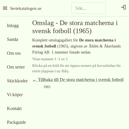
Seriekatalogen.se
Omslag -
De stora matcherna i
Inlogg
svensk fotboll
(1965)
Samla
Komplett omslagsgalleri för
De stora matcherna i
svensk fotboll
(1965)
, utgiven av Åhlén & Åkerlunds
Förlag AB
.
1 nummer listade nedan.
Om oss
Visar nummer
1
–
1
av
1
Klicka på en bild för att öppna numret på huvudsidan för
Om serier
titeln (öppnas i ny flik).
← Tillbaka till
De stora matcherna i svensk fotboll
Skickkoder
1965
Vi köper
Kontakt
Packguide