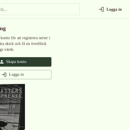
Logga in
ing
 konto för att registrera serier i
åra skick och få en överblick
gs värde.
Skapa konto
Logga in