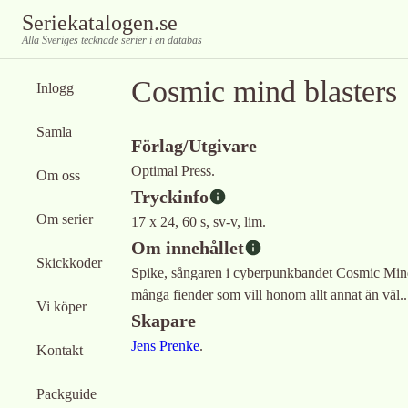
Seriekatalogen.se
Alla Sveriges tecknade serier i en databas
Cosmic mind blasters
Inlogg
Samla
Förlag/Utgivare
Optimal Press.
Om oss
Tryckinfo
Om serier
17 x 24, 60 s, sv-v, lim.
Om innehållet
Skickkoder
Spike, sångaren i cyberpunkbandet Cosmic Mind B
många fiender som vill honom allt annat än väl..
Vi köper
Skapare
Jens Prenke
.
Kontakt
Packguide