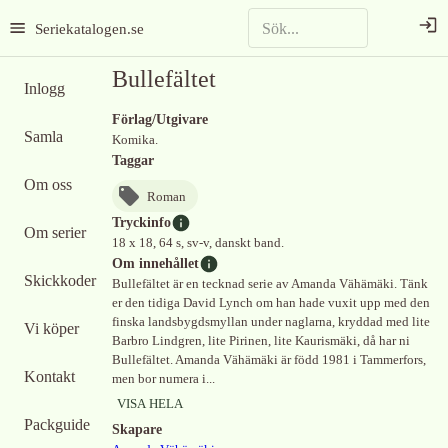
Seriekatalogen.se
Bullefältet
Inlogg
Förlag/Utgivare
Samla
Komika.
Taggar
Om oss
Roman
Tryckinfo
Om serier
18 x 18, 64 s, sv-v, danskt band.
Om innehållet
Skickkoder
Bullefältet är en tecknad serie av Amanda Vähämäki. Tänk
er den tidiga David Lynch om han hade vuxit upp med den
finska landsbygdsmyllan under naglarna, kryddad med lite
Vi köper
Barbro Lindgren, lite Pirinen, lite Kaurismäki, då har ni
Bullefältet. Amanda Vähämäki är född 1981 i Tammerfors,
Kontakt
men bor numera i...
VISA HELA
Packguide
Skapare