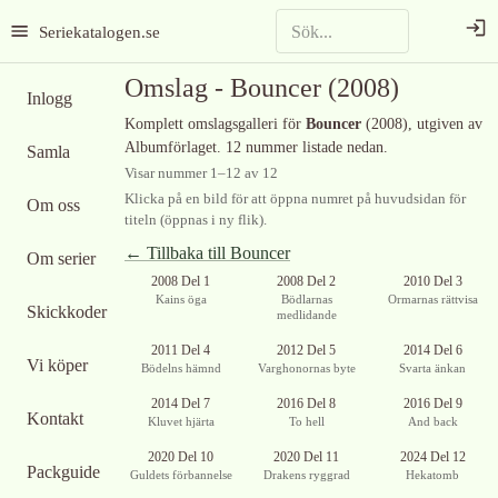
Seriekatalogen.se
Omslag -
Bouncer
(2008)
Inlogg
Komplett omslagsgalleri för
Bouncer
(2008)
, utgiven av
Albumförlaget
.
12 nummer listade nedan.
Samla
Visar nummer
1
–
12
av
12
Klicka på en bild för att öppna numret på huvudsidan för
Om oss
titeln (öppnas i ny flik).
← Tillbaka till
Bouncer
Om serier
2008 Del 1
2008 Del 2
2010 Del 3
Kains öga
Bödlarnas
Ormarnas rättvisa
Skickkoder
medlidande
2011 Del 4
2012 Del 5
2014 Del 6
Vi köper
Bödelns hämnd
Varghonornas byte
Svarta änkan
2014 Del 7
2016 Del 8
2016 Del 9
Kontakt
Kluvet hjärta
To hell
And back
2020 Del 10
2020 Del 11
2024 Del 12
Packguide
Guldets förbannelse
Drakens ryggrad
Hekatomb