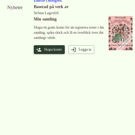
Emelie Östergren
.
Baserad på verk av
Nyheter
Selma Lagerlöf.
Min samling
Skapa ett gratis konto för att registrera serier i din
samling, spåra skick och få en överblick över din
samlings värde.
Skapa konto
Logga in