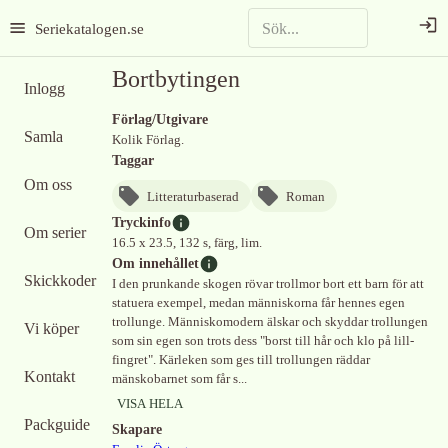
Seriekatalogen.se
Bortbytingen
Inlogg
Förlag/Utgivare
Samla
Kolik Förlag.
Taggar
Om oss
Litteraturbaserad
Roman
Tryckinfo
Om serier
16.5 x 23.5, 132 s, färg, lim.
Om innehållet
Skickkoder
I den prunkande skogen rövar trollmor bort ett barn för att
statuera exempel, medan människorna får hennes egen
trollunge. Människomodern älskar och skyddar trollungen
Vi köper
som sin egen son trots dess "borst till hår och klo på lill-
fingret". Kärleken som ges till trollungen räddar
Kontakt
mänskobarnet som får s...
VISA HELA
Packguide
Skapare