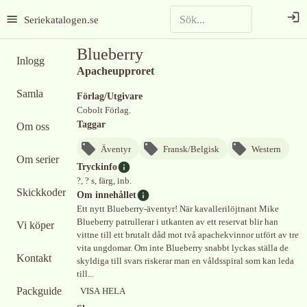
Seriekatalogen.se
Blueberry
Inlogg
Apacheupproret
Samla
Förlag/Utgivare
Cobolt Förlag.
Taggar
Om oss
Äventyr
Fransk/Belgisk
Western
Om serier
Tryckinfo
?, ? s, färg, inb.
Skickkoder
Om innehållet
Ett nytt Blueberry-äventyr! När kavallerilöjtnant Mike
Blueberry patrullerar i utkanten av ett reservat blir han
Vi köper
vittne till ett brutalt dåd mot två apachekvinnor utfört av tre
vita ungdomar. Om inte Blueberry snabbt lyckas ställa de
Kontakt
skyldiga till svars riskerar man en våldsspiral som kan leda
till...
Packguide
VISA HELA