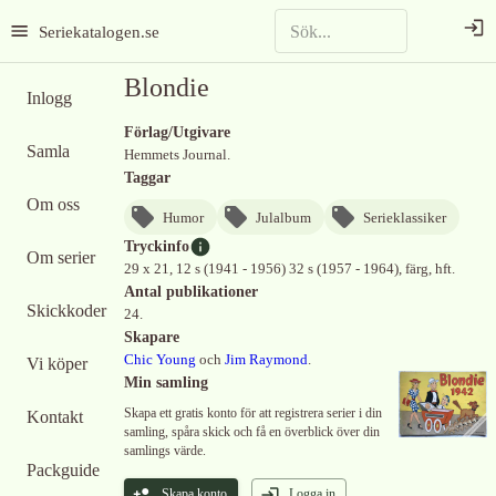
Seriekatalogen.se
Blondie
Inlogg
Förlag/Utgivare
Samla
Hemmets Journal.
Taggar
Om oss
Humor
Julalbum
Serieklassiker
Tryckinfo
Om serier
29 x 21, 12 s (1941 - 1956) 32 s (1957 - 1964), färg, hft.
Antal publikationer
Skickkoder
24.
Skapare
Chic Young
och
Jim Raymond
.
Vi köper
Min samling
Skapa ett gratis konto för att registrera serier i din
Kontakt
samling, spåra skick och få en överblick över din
samlings värde.
Packguide
Skapa konto
Logga in