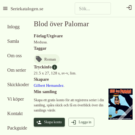
Seriekatalogen.se
Blod över Palomar
Inlogg
Förlag/Utgivare
Samla
Medusa.
Taggar
Om oss
Roman
Tryckinfo
Om serier
21.5 x 27, 128 s, sv-v, lim.
Skapare
Skickkoder
Gilbert Hernandez
.
Min samling
Vi köper
Skapa ett gratis konto för att registrera serier i din
samling, spåra skick och få en överblick över din
samlings värde.
Kontakt
Skapa konto
Logga in
Packguide