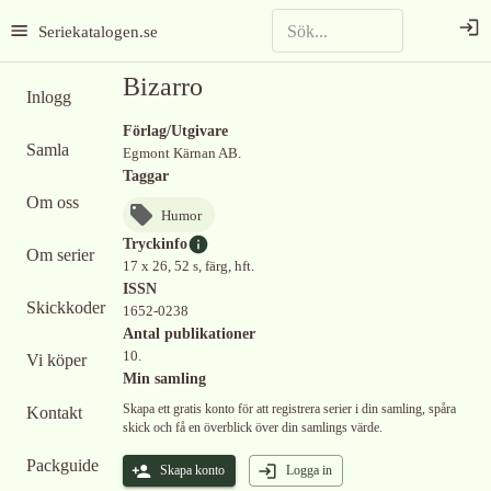
Seriekatalogen.se
Bizarro
Inlogg
Förlag/Utgivare
Samla
Egmont Kärnan AB.
Taggar
Om oss
Humor
Tryckinfo
Om serier
17 x 26, 52 s, färg, hft.
ISSN
Skickkoder
1652-0238
Antal publikationer
10.
Vi köper
Min samling
Skapa ett gratis konto för att registrera serier i din samling, spåra
Kontakt
skick och få en överblick över din samlings värde.
Packguide
Skapa konto
Logga in