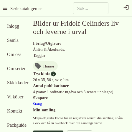
Seriekatalogen.se
Bilder ur Fridolf Celinders liv
Inlogg
och leverne i urval
Samla
Förlag/Utgivare
Åhlén & Åkerlunds.
Om oss
Taggar
Humor
Om serier
Tryckinfo
26 x 35, 56 s, sv-v, lim.
Skickkoder
Antal publikationer
4 (varav 1 ordinarie utgåva och 3 senare upplagor).
Vi köper
Skapare
Stang
.
Min samling
Kontakt
Skapa ett gratis konto för att registrera serier i din samling, spåra
skick och få en överblick över din samlings värde.
Packguide