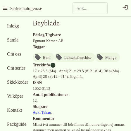
Seriekatalogen.se
Beyblade
Inlogg
Förlag/Utgivare
Samla
Egmont Kärnan AB.
Taggar
Om oss
Barn
Leksaksfranchise
Manga
Tryckinfo
Om serier
17 x 25.5 (Maj - April) 21 x 29.5 (#12 - #14), 36 s (Maj -
April) 28 s (#12 - #14), färg, hft.
Skickkoder
ISSN
1652-3113
Antal publikationer
Vi köper
12.
Skapare
Kontakt
Aoki Takao
.
Kommentar
Packguide
Minst två nummer till bör finnas då numreringen ej annars
stämmer, men osäkert vilka då tre månader saknas.