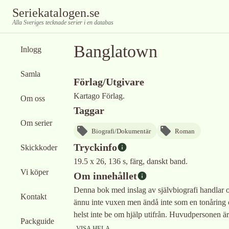
Seriekatalogen.se
Alla Sveriges tecknade serier i en databas
Banglatown
Inlogg
Samla
Förlag/Utgivare
Kartago Förlag.
Om oss
Taggar
Om serier
Biografi/Dokumentär
Roman
Tryckinfo
Skickkoder
19.5 x 26, 136 s, färg, danskt band.
Vi köper
Om innehållet
Denna bok med inslag av självbiografi handlar
Kontakt
ännu inte vuxen men ändå inte som en tonåring o
helst inte be om hjälp utifrån. Huvudpersonen är 
Packguide
VISA HELA