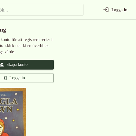
Logga in
ing
 konto för att registrera serier i
åra skick och få en överblick
gs värde.
Skapa konto
Logga in