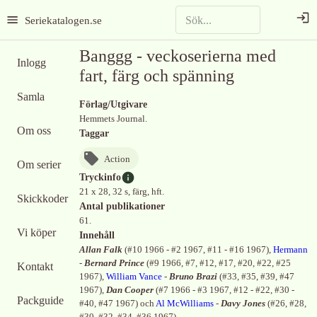
Seriekatalogen.se
Banggg - veckoserierna med
Inlogg
fart, färg och spänning
Samla
Förlag/Utgivare
Hemmets Journal.
Om oss
Taggar
Action
Om serier
Tryckinfo
21 x 28, 32 s, färg, hft.
Skickkoder
Antal publikationer
61.
Vi köper
Innehåll
Allan Falk
(
#10 1966 - #2 1967, #11 - #16 1967
)
,
Hermann
-
Bernard Prince
(
#9 1966, #7, #12, #17, #20, #22, #25
Kontakt
1967
)
,
William Vance
-
Bruno Brazi
(
#33, #35, #39, #47
1967
)
,
Dan Cooper
(
#7 1966 - #3 1967, #12 - #22, #30 -
Packguide
#40, #47 1967
)
och
Al McWilliams
-
Davy Jones
(
#26, #28,