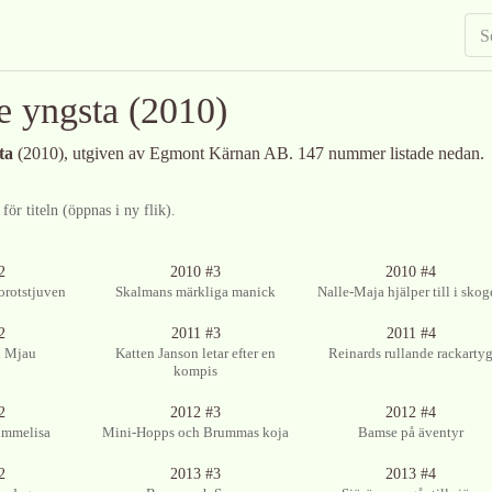
e yngsta
(2010)
ta
(2010)
, utgiven av Egmont Kärnan AB
.
147 nummer listade nedan.
ör titeln (öppnas i ny flik).
glig
Ingen bild tillgänglig
Ingen bild tillgänglig
2
2010 #3
2010 #4
orotstjuven
Skalmans märkliga manick
Nalle-Maja hjälper till i sko
Ingen bild tillgänglig
Ingen bild tillgänglig
2
2011 #3
2011 #4
 Mjau
Katten Janson letar efter en
Reinards rullande rackarty
kompis
glig
Ingen bild tillgänglig
Ingen bild tillgänglig
2
2012 #3
2012 #4
ummelisa
Mini-Hopps och Brummas koja
Bamse på äventyr
glig
Ingen bild tillgänglig
Ingen bild tillgänglig
2
2013 #3
2013 #4