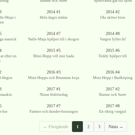
sedag
Bamse och Surre
Sjörövarna går till sjöss
glig
Ingen bild tillgänglig
Ingen bild tillgänglig
8
2014 #1
2014 #2
le-Maja i
Hela dagis städar
Ola sköter bion
gen
glig
Ingen bild tillgänglig
Ingen bild tillgänglig
6
2014 #7
2014 #8
iga manick
Nalle-Maja hjälper till i skogen
Vargen fyller år!
glig
Ingen bild tillgänglig
Ingen bild tillgänglig
4
2015 #5
2015 #6
ar efter en
Mini-Hopp vill inte bada
Teddy hjälper till
s
Ingen bild tillgänglig
2
2016 #3
2016 #4
l-färgen
Mini-Hopps och Brummas koja
Mini-Hopp i Badköping
Ingen bild tillgänglig
8
2017 #1
2017 #2
gmaskin
Ninas födelsedag
Bamse och Surre
glig
6
2017 #7
2017 #8
vilse
Farmor och dunder-honungen
En riktig vargjul
← Föregående
1
2
3
Nästa →