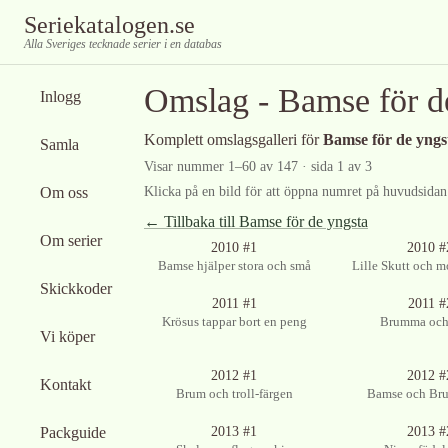
Seriekatalogen.se
Alla Sveriges tecknade serier i en databas
Omslag -
Bamse för d
Inlogg
Komplett omslagsgalleri för
Bamse för de yngs
Samla
Visar nummer
1
–
60
av
147
· sida 1 av 3
Om oss
Klicka på en bild för att öppna numret på huvudsidan f
← Tillbaka till
Bamse för de yngsta
Om serier
Ingen bild tillgän
2010 #1
2010 #
Bamse hjälper stora och små
Lille Skutt och m
Skickkoder
2011 #1
2011 #
Krösus tappar bort en peng
Brumma och
Vi köper
Ingen bild tillgänglig
Ingen bild tillgän
2012 #1
2012 #
Kontakt
Brum och troll-färgen
Bamse och Br
Ingen bild tillgänglig
Ingen bild tillgän
Packguide
2013 #1
2013 #