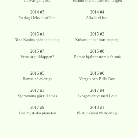
Lurvas går vilse
Farmor och dunder-honungen
Ingen bild tillgänglig
Ingen bild tillgänglig
2014 #3
2014 #4
En dag i leksaksaffären
Alla är vi bra!
2015 #1
2015 #2
Nina Kanins spännande dag
Krösus tappar bort en peng
Ingen bild tillgänglig
2015 #7
2015 #8
Vems är julklappen?
Bamse hjälper stora och små
Ingen bild tillgänglig
Ingen bild tillgänglig
2016 #5
2016 #6
Bamse på äventyr
Vargen och Billy Boy
Ingen bild tillgänglig
2017 #3
2017 #4
Sjörövarna går till sjöss
Skogsäventyr med Lova
2017 #9
2018 #1
Den mystiska planeten
På studs med Nalle-Maja