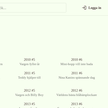
Logga in
Ingen bild tillgänglig
Ingen bild tillgänglig
2010 #5
2010 #6
gen
Vargen fyller år
Mini-hopp vill inte bada
Ingen bild tillgänglig
Ingen bild tillgänglig
2011 #5
2011 #6
g
Teddy hjälper till
Nina Kanins spännande dag
Ingen bild tillgänglig
Ingen bild tillgänglig
2012 #5
2012 #6
Vargen och Billy Boy
Världens bästa blåbärsplockare
Ingen bild tillgänglig
Ingen bild tillgänglig
2013 #5
2013 #6