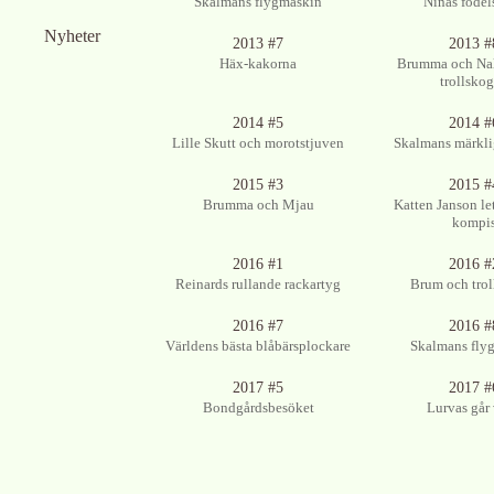
Skalmans flygmaskin
Ninas födel
Nyheter
Ingen bild tillgänglig
Ingen bild tillgän
2013 #7
2013 #
Häx-kakorna
Brumma och Nal
trollsko
Ingen bild tillgänglig
Ingen bild tillgän
2014 #5
2014 #
Lille Skutt och morotstjuven
Skalmans märkl
Ingen bild tillgänglig
Ingen bild tillgän
2015 #3
2015 #
Brumma och Mjau
Katten Janson let
kompi
Ingen bild tillgänglig
2016 #1
2016 #
Reinards rullande rackartyg
Brum och trol
2016 #7
2016 #
Världens bästa blåbärsplockare
Skalmans fly
Ingen bild tillgänglig
Ingen bild tillgän
2017 #5
2017 #
Bondgårdsbesöket
Lurvas går 