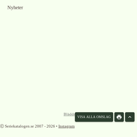
Nyheter
Bläddra omslag som lista
VISA ALLA OMSLAG
Ⓒ Seriekatalogen.se 2007 -
2026
•
Instagram