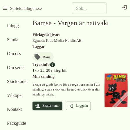
Seriekatalogen.se
Bamse - Vargen är nattvakt
Inlogg
Förlag/Utgivare
Samla
Egmont Kids Media Nordic AB.
Taggar
Om oss
Barn
Tryckinfo
Om serier
17 x 25, 20 s, färg, hft.
Min samling
Skickkoder
Skapa ett gratis konto för att registrera serier i din
samling, spåra skick och få en överblick över din
samlings värde.
Vi köper
Skapa konto
Logga in
Kontakt
Packguide