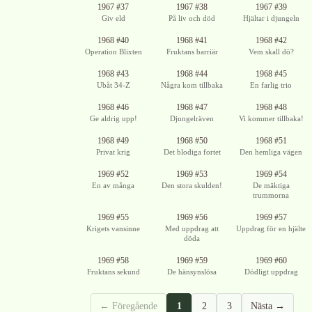
Ingen bild
Ingen bild
Ingen bild
1967 #37
1967 #38
1967 #39
tillgänglig
tillgänglig
tillgänglig
Giv eld
På liv och död
Hjältar i djungeln
Ingen bild
Ingen bild
1968 #40
1968 #41
1968 #42
tillgänglig
tillgänglig
Operation Blixten
Fruktans barriär
Vem skall dö?
Ingen bild
Ingen bild
1968 #43
1968 #44
1968 #45
tillgänglig
tillgänglig
Ubåt 34-Z
Några kom tillbaka
En farlig trio
Ingen bild
Ingen bild
1968 #46
1968 #47
1968 #48
tillgänglig
tillgänglig
Ge aldrig upp!
Djungelräven
Vi kommer tillbaka!
1968 #49
1968 #50
1968 #51
Privat krig
Det blodiga fortet
Den hemliga vägen
Ingen bild
Ingen bild
Ingen bild
1969 #52
1969 #53
1969 #54
tillgänglig
tillgänglig
tillgänglig
En av många
Den stora skulden!
De mäktiga
trummorna
Ingen bild
1969 #55
1969 #56
1969 #57
tillgänglig
Krigets vansinne
Med uppdrag att
Uppdrag för en hjälte
döda
Ingen bild
Ingen bild
1969 #58
1969 #59
1969 #60
tillgänglig
tillgänglig
Fruktans sekund
De hänsynslösa
Dödligt uppdrag
← Föregående
1
2
3
Nästa →