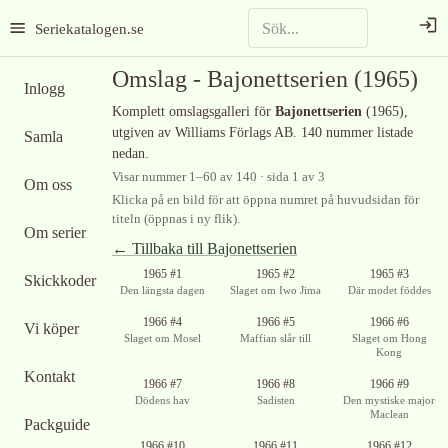
Seriekatalogen.se
Omslag -
Bajonettserien
(1965)
Inlogg
Komplett omslagsgalleri för
Bajonettserien
(1965)
,
utgiven av Williams Förlags AB
.
140 nummer listade
Samla
nedan.
Visar nummer
1
–
60
av
140
· sida 1 av 3
Om oss
Klicka på en bild för att öppna numret på huvudsidan för
titeln (öppnas i ny flik).
Om serier
← Tillbaka till
Bajonettserien
1965 #1
1965 #2
1965 #3
Skickkoder
Den längsta dagen
Slaget om Iwo Jima
Där modet föddes
Ingen bild
Ingen bild
1966 #4
1966 #5
1966 #6
Vi köper
tillgänglig
tillgänglig
Slaget om Mosel
Maffian slår till
Slaget om Hong
Kong
Kontakt
Ingen bild
Ingen bild
1966 #7
1966 #8
1966 #9
tillgänglig
tillgänglig
Dödens hav
Sadisten
Den mystiske major
Maclean
Packguide
1966 #10
1966 #11
1966 #12