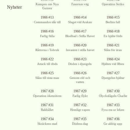
Kampen om Nya
Fasornas väg
Operation Jeriko
Nyheter
Guinea
Ingen bild
Ingen bild
1966 #13
1966 #14
1966 #15
tillgänglig
tillgänglig
Commandos slår till
Slaget vid Arakan
Berlins fall
1966 #16
1966 #17
1966 #18
Farlig fälla
Blodbad i Stilla Havet
En hjälte föds
1966 #19
1966 #20
1966 #21
Råttorna i Tobruk
Invasion i stilla havet
Slåss för äran
Ingen bild
1966 #22
1966 #23
1966 #24
tillgänglig
Attack till döds
Döden i djungeln
Hjälten vid Rhen
Ingen bild
Ingen bild
1966 #25
1966 #26
1967 #27
tillgänglig
tillgänglig
Slåss till sista man
Genom eld och
Djungelns hjältar
vatten
Ingen bild
Ingen bild
Ingen bild
1967 #28
1967 #29
1967 #30
tillgänglig
tillgänglig
tillgänglig
Operation ökenräven
Farlig flykt
Olycksfågeln Charlie
Ingen bild
Ingen bild
1967 #31
1967 #32
1967 #33
tillgänglig
tillgänglig
Bakhållet
Hemligt vapen
Fyra ess ur leken
Ingen bild
Ingen bild
Ingen bild
1967 #34
1967 #35
1967 #36
tillgänglig
tillgänglig
tillgänglig
Skräckens stad
Dödens dag
Ge aldrig upp